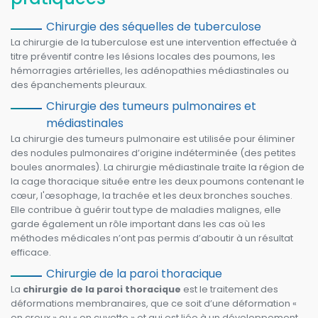
Chirurgie des séquelles de tuberculose
La chirurgie de la tuberculose est une intervention effectuée à
titre préventif contre les lésions locales des poumons, les
hémorragies artérielles, les adénopathies médiastinales ou
des épanchements pleuraux.
Chirurgie des tumeurs pulmonaires et
médiastinales
La chirurgie des tumeurs pulmonaire est utilisée pour éliminer
des nodules pulmonaires d’origine indéterminée (des petites
boules anormales). La chirurgie médiastinale traite la région de
la cage thoracique située entre les deux poumons contenant le
cœur, l'œsophage, la trachée et les deux bronches souches.
Elle contribue à guérir tout type de maladies malignes, elle
garde également un rôle important dans les cas où les
méthodes médicales n’ont pas permis d’aboutir à un résultat
efficace.
Chirurgie de la paroi thoracique
La
chirurgie de la paroi thoracique
est le traitement des
déformations membranaires, que ce soit d’une déformation «
en creux » ou « en cuvette » et qui est liée à un développement