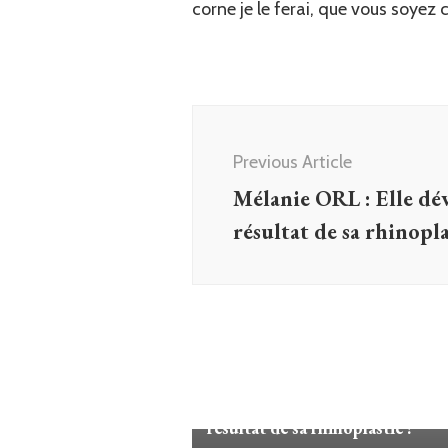
corne je le ferai, que vous soyez c
Post
Navigation
Previous Article
Mélanie ORL : Elle dév
résultat de sa rhinopla
Non classé
Mélanie ORL : Elle dévoile le
résultat de sa rhinoplastie !