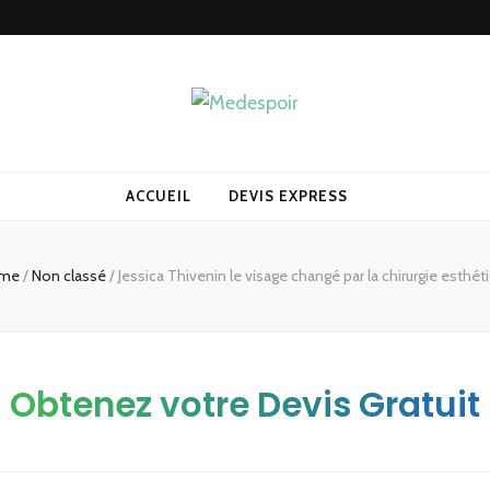
ACCUEIL
DEVIS EXPRESS
me
/
Non classé
/
Jessica Thivenin le visage changé par la chirurgie esthét
Obtenez votre Devis Gratuit