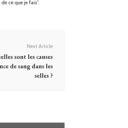
de ce que je fais”.
Next Article
elles sont les causes
nce de sang dans les
selles ?
lassé
ie utérine et fiv : Tout