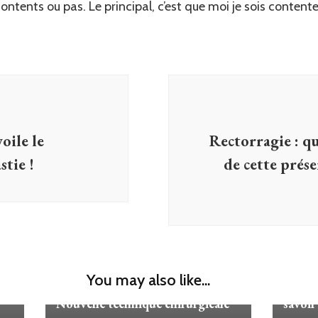
ontents ou pas. Le principal, c’est que moi je sois contente 
oile le
Rectorragie : qu
stie !
de cette prése
Non classé
Non c
You may also like...
Hystérectomie par voie basse :
Synéch
Nouvelle technique chirurgicale
savoir